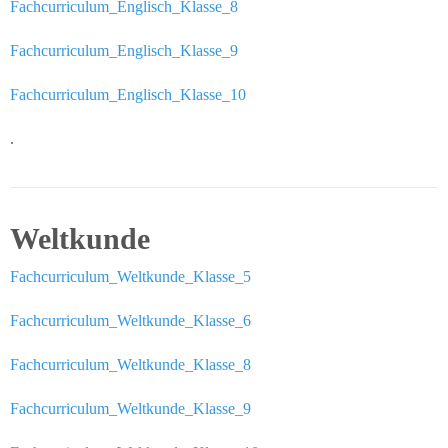
Team
Fachcurriculum_Englisch_Klasse_8
Wissenswertes
Fachcurriculum_Englisch_Klasse_9
Das
Fachcurriculum_Englisch_Klasse_10
Konzept
.
Fachcurricula
Internet
Weltkunde
ABC
Integration
Fachcurriculum_Weltkunde_Klasse_5
Fachcurriculum_Weltkunde_Klasse_6
Schulminis
Fachcurriculum_Weltkunde_Klasse_8
Gemeinschaftsschule
Fachcurriculum_Weltkunde_Klasse_9
Das
Team