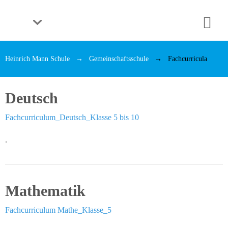
Schule
Unsere
Heinrich Mann Schule
Gemeinschaftsschule
Fachcurricula
Grundsätze
Das
Deutsch
Leitungsteam
Fachcurriculum_Deutsch_Klasse 5 bis 10
Die
Lehrkräfte
.
Die
Schülervertretung
Mathematik
Elternarbeit
Fachcurriculum Mathe_Klasse_5
Die
Schule