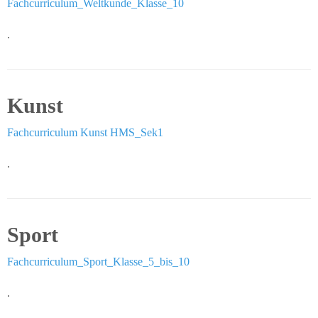
Fachcurriculum_Weltkunde_Klasse_10
Wissenswertes
.
Das
Konzept
Kunst
Fachcurricula
Fachcurriculum Kunst HMS_Sek1
Digitale
Schule
.
Flex-
Klassen
Sport
Abschlüsse
Fachcurriculum_Sport_Klasse_5_bis_10
Podcast
.
DaZ-
Zentrum