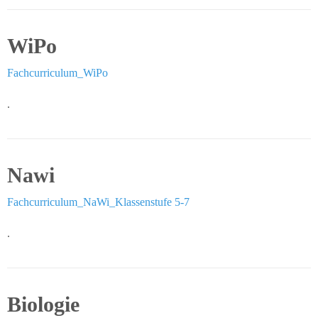
MINT
WiPo
Das
Fachcurriculum_WiPo
Konzept
.
News
Angebote
Nawi
Mensa
Fachcurriculum_NaWi_Klassenstufe 5-7
Lounge
.
Offener
Ganztag
Schulsanitätsdienst
Biologie
Berufsberatung –