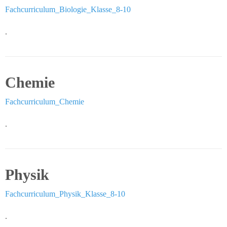
Fachcurriculum_Biologie_Klasse_8-10
Jugendberufsagentur
Lübeck
.
Unterstützung
Konfliktlotsen
Chemie
Verbund
Fachcurriculum_Chemie
sozialtherapeutischer
Einrichtungen
.
Lübeck e.V.
Leseförderung
Physik
Downloads
Fachcurriculum_Physik_Klasse_8-10
Ergotherapie
.
Schulsozialarbeit