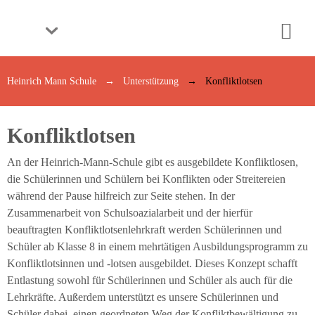
Schule
Unsere
Heinrich Mann Schule
Unterstützung
Konfliktlotsen
Grundsätze
Das
Konfliktlotsen
Leitungsteam
An der Heinrich-Mann-Schule gibt es ausgebildete Konfliktlosen,
Die
die Schülerinnen und Schülern bei Konflikten oder Streitereien
Lehrkräfte
während der Pause hilfreich zur Seite stehen. In der
Zusammenarbeit von Schulsoazialarbeit und der hierfür
Die
beauftragten Konfliktlotsenlehrkraft werden Schülerinnen und
Schülervertretung
Schüler ab Klasse 8 in einem mehrtätigen Ausbildungsprogramm zu
Elternarbeit
Konfliktlotsinnen und -lotsen ausgebildet. Dieses Konzept schafft
Entlastung sowohl für Schülerinnen und Schüler als auch für die
Die
Lehrkräfte. Außerdem unterstützt es unsere Schülerinnen und
Schule
Schüler dabei, einen geordneten Weg der Konfliktbewältigung zu