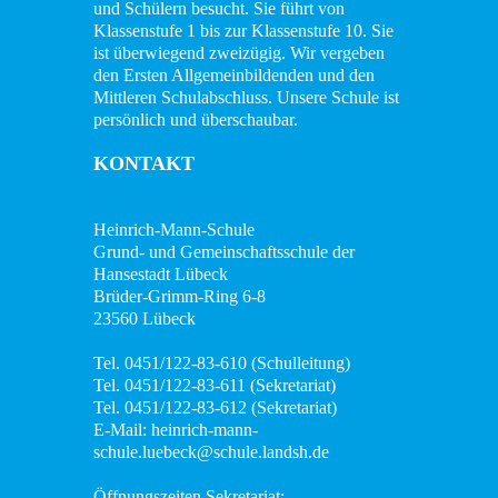
Team
und Schülern besucht. Sie führt von
Klassenstufe 1 bis zur Klassenstufe 10. Sie
Wissenswertes
ist überwiegend zweizügig. Wir vergeben
den Ersten Allgemeinbildenden und den
Mittleren Schulabschluss. Unsere Schule ist
Das
persönlich und überschaubar.
Konzept
KONTAKT
Fachcurricula
Internet
Heinrich-Mann-Schule
Grund- und Gemeinschaftsschule der
ABC
Hansestadt Lübeck
Brüder-Grimm-Ring 6-8
Integration
23560 Lübeck
Schulminis
Tel. 0451/122-83-610 (Schulleitung)
Tel. 0451/122-83-611 (Sekretariat)
Gemeinschaftsschule
Tel. 0451/122-83-612 (Sekretariat)
E-Mail: heinrich-mann-
schule.luebeck@schule.landsh.de
Das
Team
Öffnungszeiten Sekretariat: