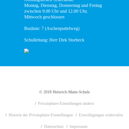
Montag, Dienstag, Donnerstag und Freitag
Wissenswertes
zwischen 9.00 Uhr und 12.00 Uhr,
Mittwoch geschlossen
Das
Buslinie: 7 (Aschenputtelweg)
Konzept
Schulleitung: Herr Dirk Storbeck
Fachcurricula
Digitale
Schule
Flex-
Klassen
© 2018 Heinrich-Mann-Schule
Abschlüsse
Privatsphäre-Einstellungen ändern
Podcast
Historie der Privatsphäre-Einstellungen
Einwilligungen widerrufen
DaZ-
Datenschutz
Impressum
Zentrum