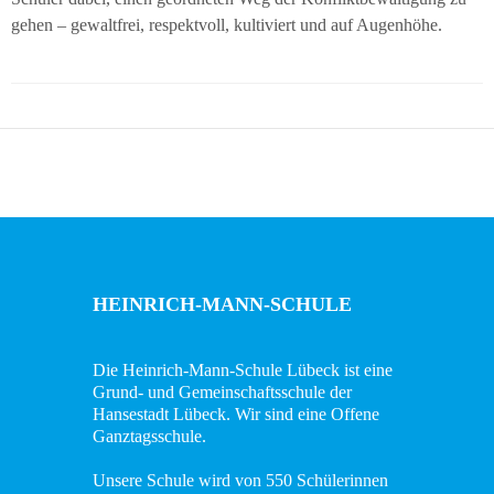
in
gehen – gewaltfrei, respektvoll, kultiviert und auf Augenhöhe.
Bildern
Schulverein
Aktuelles
Newsticker
Stundenplan
Kalender
HEINRICH-MANN-SCHULE
Aktuelle
Die Heinrich-Mann-Schule Lübeck ist eine
Veranstaltungen
Grund- und Gemeinschaftsschule der
Hansestadt Lübeck. Wir sind eine Offene
Grundschule
Ganztagsschule.
Das
Unsere Schule wird von 550 Schülerinnen