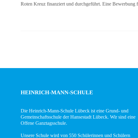
Roten Kreuz finanziert und durchgeführt. Eine Bewerbung für
in
Bildern
Schulverein
Aktuelles
Newsticker
Stundenplan
Kalender
HEINRICH-MANN-SCHULE
Aktuelle
Veranstaltungen
Die Heinrich-Mann-Schule Lübeck ist eine Grund- und
Gemeinschaftsschule der Hansestadt Lübeck. Wir sind eine
Grundschule
Offene Ganztagsschule.
Das
Unsere Schule wird von 550 Schülerinnen und Schülern