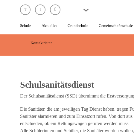
Schule
Schule
Aktuelles
Grundschule
Gemeinschaftsschule
Unsere
Grundsätze
Kontaktdaten
Das
Leitungsteam
Die
Lehrkräfte
Schulsanitätsdienst
Die
Der Schulsanitätsdienst (SSD) übernimmt die Erstversorgung 
Schülervertretung
Die Sanitäter, die am jeweiligen Tag Dienst haben, tragen F
Elternarbeit
Sanitäter alarmieren und zum Einsatzort rufen. Von dort au
entschieden, ob ein Rettungswagen gerufen werden muss.
Die
Alle Schülerinnen und Schüler, die Sanitäter werden wolle
Schule