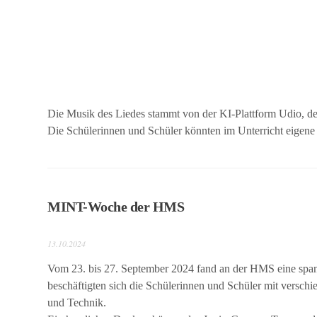
Kontaktdaten
Kontaktdaten
So
erreichen
Die Musik des Liedes stammt von der KI-Plattform Udio, der
Sie uns
Die Schülerinnen und Schüler könnten im Unterricht eigene 
Sekretariat und
Gebäudemanagement
MINT-Woche der HMS
13.10.2024
Vom 23. bis 27. September 2024 fand an der HMS eine span
beschäftigten sich die Schülerinnen und Schüler mit versc
und Technik.