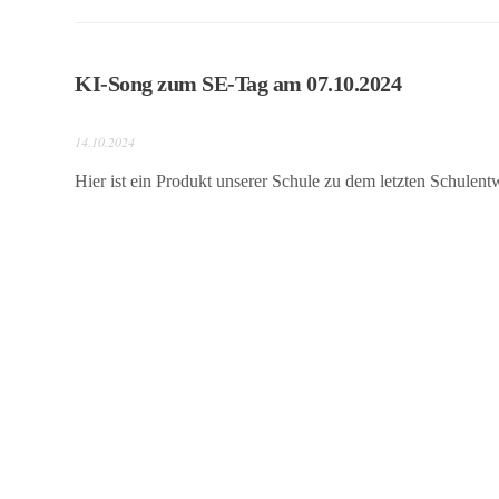
Jugendberufsagentur
Lübeck
KI-Song zum SE-Tag am 07.10.2024
Unterstützung
14.10.2024
Konfliktlotsen
Hier ist ein Produkt unserer Schule zu dem letzten Schulent
Verbund
sozialtherapeutischer
Einrichtungen
Lübeck e.V.
Leseförderung
Downloads
Ergotherapie
Schulsozialarbeit