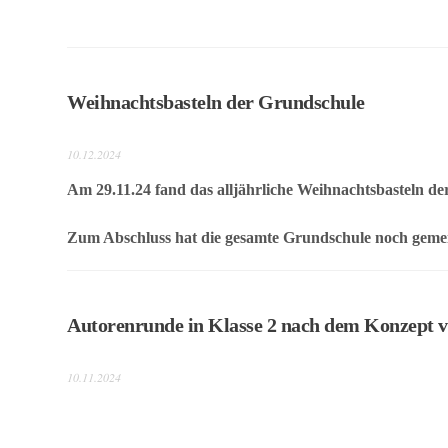
Team
Wissenswertes
Das
Weihnachtsbasteln der Grundschule
Konzept
10.12.2024
Fachcurricula
Am 29.11.24 fand das alljährliche Weihnachtsbasteln der 
Internet
ABC
Zum Abschluss hat die gesamte Grundschule noch gem
Integration
Schulminis
Autorenrunde in Klasse 2 nach dem Konzept 
Gemeinschaftsschule
10.11.2024
Das
Team