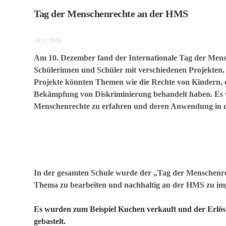
in
Tag der Menschenrechte an der HMS
Bildern
10.12.2024
Schulverein
Am 10. Dezember fand der Internationale Tag der Mensc
Aktuelles
Schülerinnen und Schüler mit verschiedenen Projekten,
Projekte könnten Themen wie die Rechte von Kindern, da
Newsticker
Bekämpfung von Diskriminierung behandelt haben. Es wa
Menschenrechte zu erfahren und deren Anwendung in der
Stundenplan
Kalender
Aktuelle
Veranstaltungen
In der gesamten Schule wurde der „Tag der Menschenrech
Thema zu bearbeiten und nachhaltig an der HMS zu im
Grundschule
Es wurden zum Beispiel Kuchen verkauft und der Erlös 
Das
gebastelt.