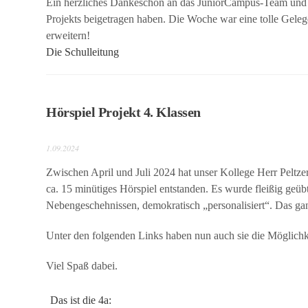
Ein herzliches Dankeschön an das JuniorCampus-Team und al
Projekts beigetragen haben. Die Woche war eine tolle Geleg
erweitern!
Die Schulleitung
Hörspiel Projekt 4. Klassen
1.09.2024
Zwischen April und Juli 2024 hat unser Kollege Herr Peltzer
ca. 15 minütiges Hörspiel entstanden. Es wurde fleißig geüb
Nebengeschehnissen, demokratisch „personalisiert“. Das gan
Unter den folgenden Links haben nun auch sie die Möglichkei
Viel Spaß dabei.
Das ist die 4a: