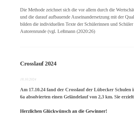
Die Methode zeichnet sich die vor allem durch die Wertschä
MINT
und die darauf aufbauende Auseinandersetzung mit der Qual
bilden die individuellen Texte der Schülerinnen und Schüle
Das
Autorenrunde (vgl. Leßmann (2020:26)
Konzept
News
Angebote
Crosslauf 2024
Mensa
18.10.2024
Lounge
Am 17.10.24 fand der Crosslauf der Lübecker Schulen i
6a absolvierten einen Geländelauf von 2,3 km. Sie erzie
Offener
Ganztag
Herzlichen Glückwünsch an die Gewinner!
Schulsanitätsdienst
Berufsberatung –