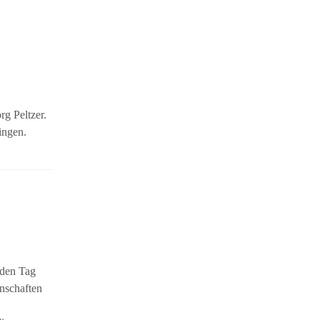
rg Peltzer.
ingen.
eden Tag
nschaften