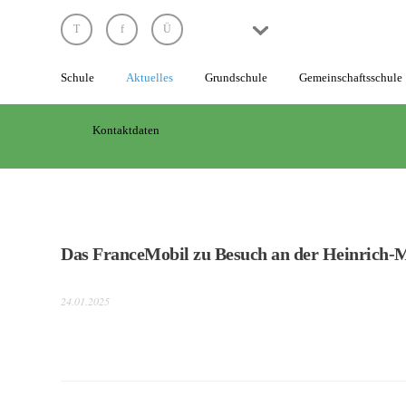
Schule
Schule
Aktuelles
Grundschule
Gemeinschaftsschule
Unsere
Grundsätze
Kontaktdaten
Das
Leitungsteam
Die
Lehrkräfte
Das FranceMobil zu Besuch an der Heinrich-
Die
Schülervertretung
24.01.2025
Elternarbeit
Die
Schule