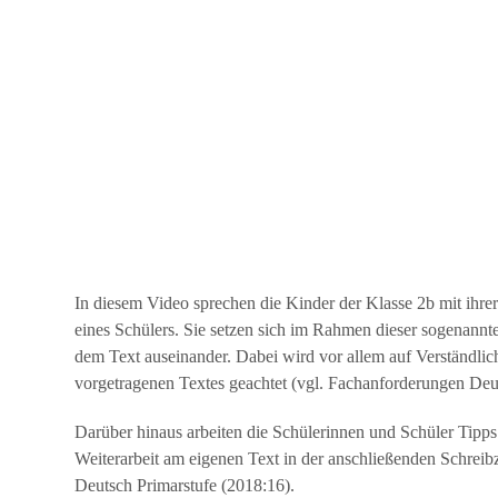
Wissenswertes
Das
Konzept
Fachcurricula
Digitale
Schule
Flex-
In diesem Video sprechen die Kinder der Klasse 2b mit ihrer
Klassen
eines Schülers. Sie setzen sich im Rahmen dieser sogenannt
dem Text auseinander. Dabei wird vor allem auf Verständli
Abschlüsse
vorgetragenen Textes geachtet (vgl. Fachanforderungen Deu
Podcast
Darüber hinaus arbeiten die Schülerinnen und Schüler Tipps 
Weiterarbeit am eigenen Text in der anschließenden Schreib
DaZ-
Deutsch Primarstufe (2018:16).
Zentrum