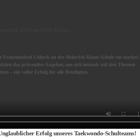
notruf zieht positive Bilanz
der Frauennotruf Lübeck an der Heinrich-Mann-Schule ein starkes
nutzten das präventive Angebot, um sich intensiv mit den Themen
 – ein voller Erfolg für alle Beteiligten.
 Unglaublicher Erfolg unseres Taekwondo-Schulteams!