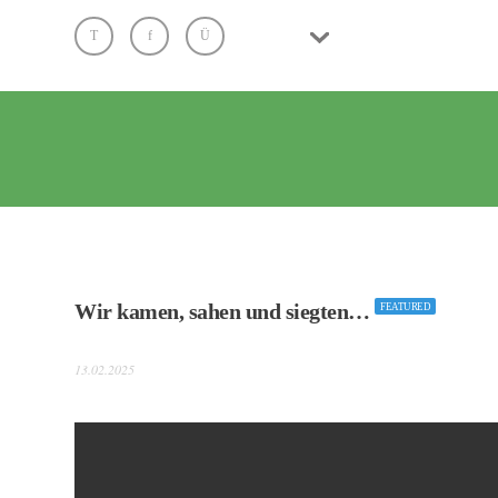
Wir kamen, sahen und siegten…
FEATURED
13.02.2025
Link zum Artikel von Pressestelle TH Lübeck