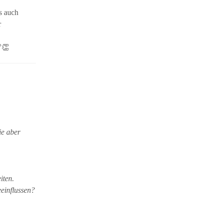
s auch
r
👏
ie aber
iten.
einflussen?