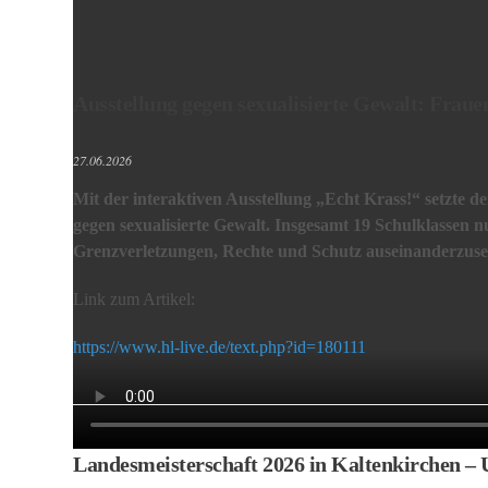
Ausstellung gegen sexualisierte Gewalt: Frauen
27.06.2026
Mit der interaktiven Ausstellung „Echt Krass!“ setzte 
gegen sexualisierte Gewalt. Insgesamt 19 Schulklassen 
Grenzverletzungen, Rechte und Schutz auseinanderzusetzen
Link zum Artikel:
https://www.hl-live.de/text.php?id=180111
Landesmeisterschaft 2026 in Kaltenkirchen –