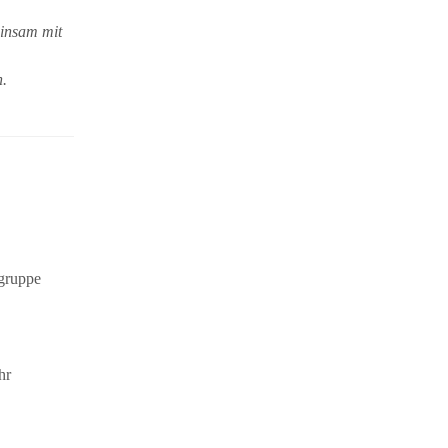
einsam mit
n.
sgruppe
hr