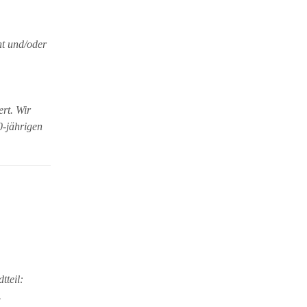
nt und/oder
rt. Wir
0-jährigen
tteil:
.