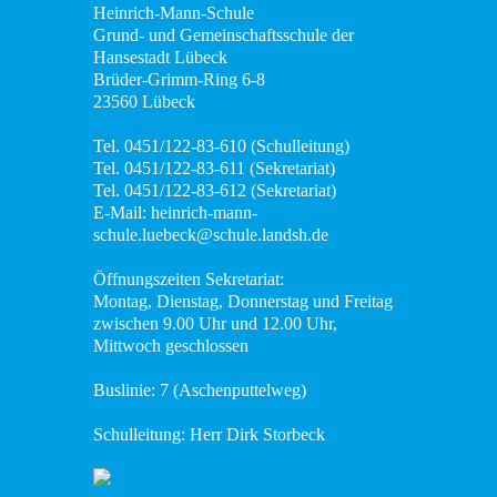
Heinrich-Mann-Schule
Grund- und Gemeinschaftsschule der
MINT
Hansestadt Lübeck
Brüder-Grimm-Ring 6-8
Das
23560 Lübeck
Konzept
Tel. 0451/122-83-610 (Schulleitung)
Tel. 0451/122-83-611 (Sekretariat)
News
Tel. 0451/122-83-612 (Sekretariat)
E-Mail: heinrich-mann-
Angebote
schule.luebeck@schule.landsh.de
Mensa
Öffnungszeiten Sekretariat:
Montag, Dienstag, Donnerstag und Freitag
Lounge
zwischen 9.00 Uhr und 12.00 Uhr,
Mittwoch geschlossen
Offener
Buslinie: 7 (Aschenputtelweg)
Ganztag
Schulleitung: Herr Dirk Storbeck
Schulsanitätsdienst
Berufsberatung –