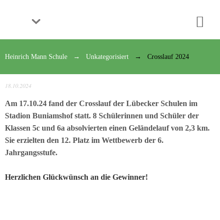
Schule
Unsere
Heinrich Mann Schule
Unkategorisiert
Crosslauf 2024
Grundsätze
Das
18.10.2024
Leitungsteam
Am 17.10.24 fand der Crosslauf der Lübecker Schulen im
Stadion Buniamshof statt. 8 Schülerinnen und Schüler der
Die
Lehrkräfte
Klassen 5c und 6a absolvierten einen Geländelauf von 2,3 km.
Sie erzielten den 12. Platz im Wettbewerb der 6.
Die
Jahrgangsstufe.
Schülervertretung
Herzlichen Glückwünsch an die Gewinner!
Elternarbeit
Die
Schule