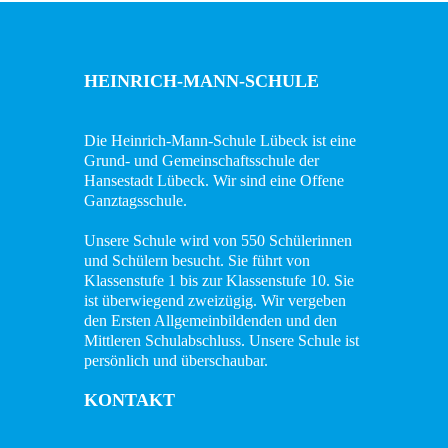
Wissenswertes
Das
HEINRICH-MANN-SCHULE
Konzept
Die Heinrich-Mann-Schule Lübeck ist eine
Fachcurricula
Grund- und Gemeinschaftsschule der
Hansestadt Lübeck. Wir sind eine Offene
Digitale
Ganztagsschule.
Schule
Unsere Schule wird von 550 Schülerinnen
Flex-
und Schülern besucht. Sie führt von
Klassenstufe 1 bis zur Klassenstufe 10. Sie
Klassen
ist überwiegend zweizügig. Wir vergeben
den Ersten Allgemeinbildenden und den
Abschlüsse
Mittleren Schulabschluss. Unsere Schule ist
persönlich und überschaubar.
Podcast
KONTAKT
DaZ-
Zentrum