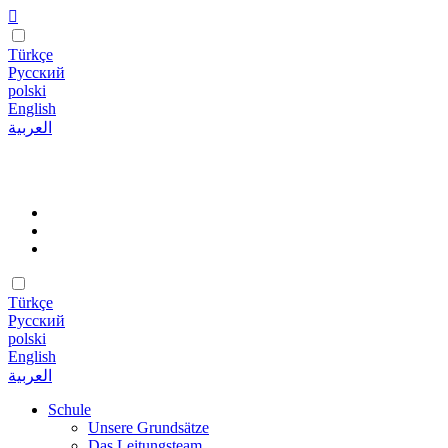
Türkçe
Русский
polski
English
العربية
Türkçe
Русский
polski
English
العربية
Schule
Unsere Grundsätze
Das Leitungsteam