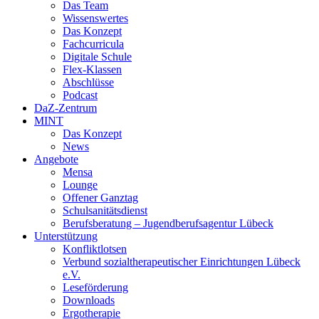
Das Team
Wissenswertes
Das Konzept
Fachcurricula
Digitale Schule
Flex-Klassen
Abschlüsse
Podcast
DaZ-Zentrum
MINT
Das Konzept
News
Angebote
Mensa
Lounge
Offener Ganztag
Schulsanitätsdienst
Berufsberatung – Jugendberufsagentur Lübeck
Unterstützung
Konfliktlotsen
Verbund sozialtherapeutischer Einrichtungen Lübeck
e.V.
Leseförderung
Downloads
Ergotherapie