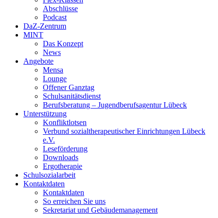
Abschlüsse
Podcast
DaZ-Zentrum
MINT
Das Konzept
News
Angebote
Mensa
Lounge
Offener Ganztag
Schulsanitätsdienst
Berufsberatung – Jugendberufsagentur Lübeck
Unterstützung
Konfliktlotsen
Verbund sozialtherapeutischer Einrichtungen Lübeck
e.V.
Leseförderung
Downloads
Ergotherapie
Schulsozialarbeit
Kontaktdaten
Kontaktdaten
So erreichen Sie uns
Sekretariat und Gebäudemanagement