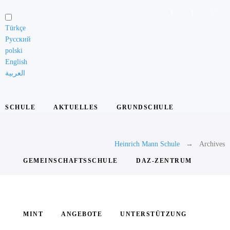
Schule
Türkçe
Русский
Unsere
polski
Grundsätze
English
العربية
Das
Leitungsteam
SCHULE
AKTUELLES
GRUNDSCHULE
Die
Lehrkräfte
Heinrich Mann Schule
Archives
Die
Schülervertretung
GEMEINSCHAFTSSCHULE
DAZ-ZENTRUM
Elternarbeit
Die
Schule
MINT
ANGEBOTE
UNTERSTÜTZUNG
in