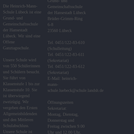
i
Grund- und
N
Die Heinrich-Mann-
Gemeinschaftsschule
Fachcurricula
2
Schule Lübeck ist eine
der Hansestadt Lübeck
a
Grund- und
Brüder-Grimm-Ring
0
v
Digitale
Gemeinschaftsschule
6-8
Schule
i
der Hansestadt
2
23560 Lübeck
Lübeck. Wir sind eine
g
Flex-
6
Offene
Tel. 0451/122-83-610
a
Klassen
Ganztagsschule.
(Schulleitung)
t
Tel. 0451/122-83-611
Abschlüsse
Unsere Schule wird
i
(Sekretariat)
von 550 Schülerinnen
Tel. 0451/122-83-612
o
Podcast
und Schülern besucht.
(Sekretariat)
n
Sie führt von
E-Mail: heinrich-
Klassenstufe 1 bis zur
DaZ-
mann-
Klassenstufe 10. Sie
Zentrum
schule.luebeck@schule.landsh.de
ist überwiegend
zweizügig. Wir
Öffnungszeiten
MINT
vergeben den Ersten
Sekretariat:
Allgemeinbildenden
Montag, Dienstag,
Das
und den Mittleren
Donnerstag und
Konzept
Schulabschluss.
Freitag zwischen 9.00
Unsere Schule ist
Uhr und 12.00 Uhr,