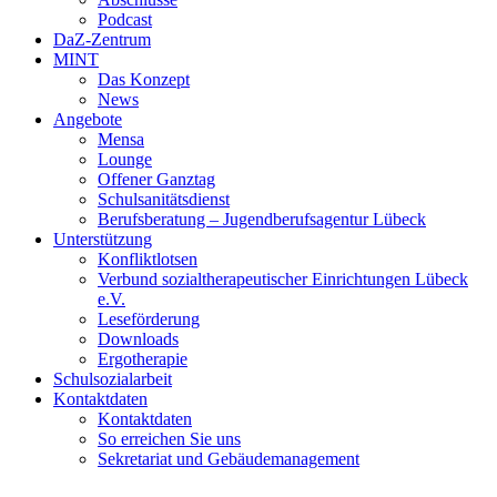
Podcast
DaZ-Zentrum
MINT
Das Konzept
News
Angebote
Mensa
Lounge
Offener Ganztag
Schulsanitätsdienst
Berufsberatung – Jugendberufsagentur Lübeck
Unterstützung
Konfliktlotsen
Verbund sozialtherapeutischer Einrichtungen Lübeck
e.V.
Leseförderung
Downloads
Ergotherapie
Schulsozialarbeit
Kontaktdaten
Kontaktdaten
So erreichen Sie uns
Sekretariat und Gebäudemanagement