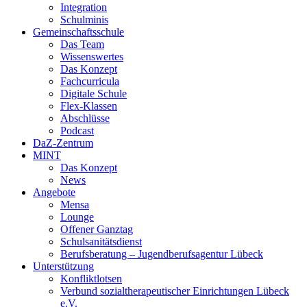
Integration
Schulminis
Gemeinschaftsschule
Das Team
Wissenswertes
Das Konzept
Fachcurricula
Digitale Schule
Flex-Klassen
Abschlüsse
Podcast
DaZ-Zentrum
MINT
Das Konzept
News
Angebote
Mensa
Lounge
Offener Ganztag
Schulsanitätsdienst
Berufsberatung – Jugendberufsagentur Lübeck
Unterstützung
Konfliktlotsen
Verbund sozialtherapeutischer Einrichtungen Lübeck
e.V.