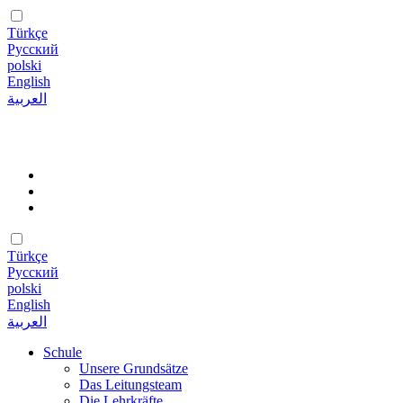
Türkçe
Русский
polski
English
العربية
Türkçe
Русский
polski
English
العربية
Schule
Unsere Grundsätze
Das Leitungsteam
Die Lehrkräfte