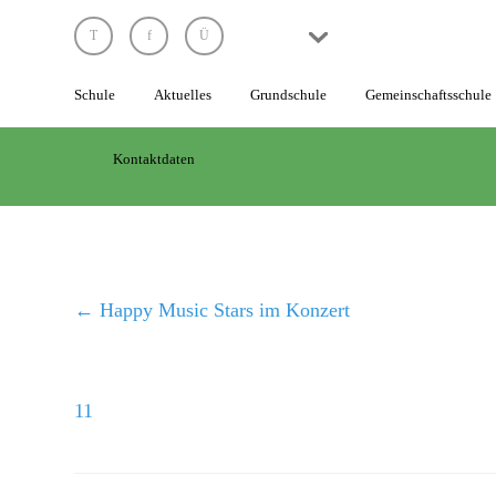
Schule
Schule
Aktuelles
Grundschule
Gemeinschaftsschule
Unsere
Grundsätze
Kontaktdaten
Das
Leitungsteam
Die
Lehrkräfte
←
Happy Music Stars im Konzert
Die
Schülervertretung
11
Elternarbeit
Die
Schule