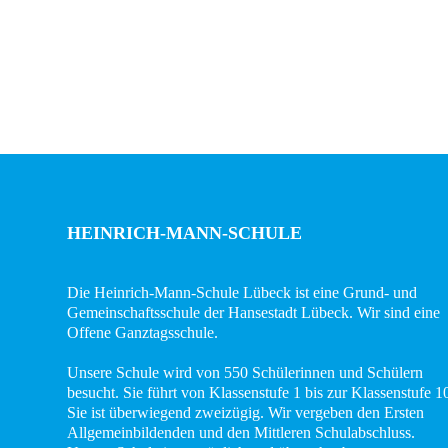
Team
Wissenswertes
Das
Konzept
Fachcurricula
Internet
ABC
HEINRICH-MANN-SCHULE
Integration
Die Heinrich-Mann-Schule Lübeck ist eine Grund- und
Gemeinschaftsschule der Hansestadt Lübeck. Wir sind eine
Schulminis
Offene Ganztagsschule.
Gemeinschaftsschule
Unsere Schule wird von 550 Schülerinnen und Schülern
besucht. Sie führt von Klassenstufe 1 bis zur Klassenstufe 1
Das
Sie ist überwiegend zweizügig. Wir vergeben den Ersten
Allgemeinbildenden und den Mittleren Schulabschluss.
Team