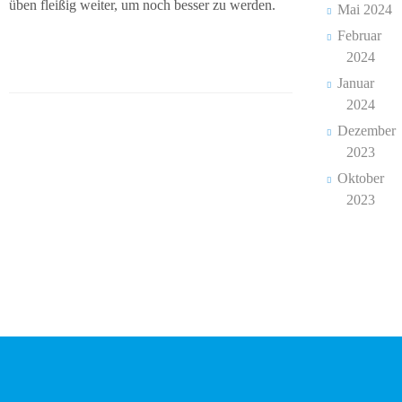
Team
üben fleißig weiter, um noch besser zu werden.
Mai 2024
Februar
Wissenswertes
2024
Das
Januar
Konzept
2024
Dezember
Fachcurricula
2023
Oktober
Internet
2023
ABC
Integration
Schulminis
Gemeinschaftsschule
Das
Team