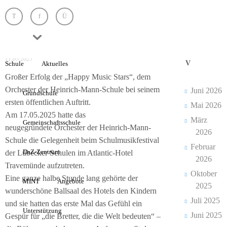
Heinrich Mann Schule
Unkategorisiert
Happy Music Stars im
Schule
Konzert
Unsere
ARCHI
11.05.2025
Grundsätze
V
Schule
Aktuelles
Großer Erfolg der „Happy Music Stars“, dem
Das
Orchester der Heinrich-Mann-Schule bei seinem
Juni 2026
Grundschule
Leitungsteam
ersten öffentlichen Auftritt.
Mai 2026
Am 17.05.2025 hatte das
Die
März
Gemeinschaftsschule
neugegründete Orchester der Heinrich-Mann-
Lehrkräfte
2026
Schule die Gelegenheit beim Schulmusikfestival
Februar
DaZ-Zentrum
der Lübecker Schulen im Atlantic-Hotel
Die
2026
Travemünde aufzutreten.
Schülervertretung
Oktober
Eine ganze halbe Stunde lang gehörte der
MINT
Angebote
2025
Elternarbeit
wunderschöne Ballsaal des Hotels den Kindern
Juli 2025
und sie hatten das erste Mal das Gefühl ein
Unterstützung
Die
Juni 2025
Gespür für „die Bretter, die die Welt bedeuten“ –
Schule