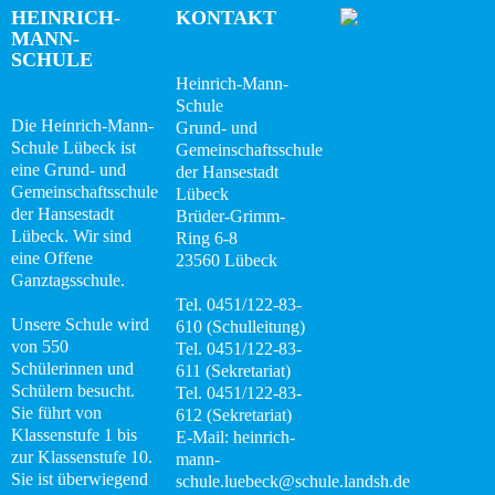
HEINRICH-
KONTAKT
Wissenswertes
MANN-
SCHULE
Heinrich-Mann-
Das
Schule
Konzept
Die Heinrich-Mann-
Grund- und
Schule Lübeck ist
Gemeinschaftsschule
Fachcurricula
eine Grund- und
der Hansestadt
Gemeinschaftsschule
Lübeck
Digitale
der Hansestadt
Brüder-Grimm-
Lübeck. Wir sind
Schule
Ring 6-8
eine Offene
23560 Lübeck
Ganztagsschule.
Flex-
Tel. 0451/122-83-
Klassen
Unsere Schule wird
610 (Schulleitung)
von 550
Tel. 0451/122-83-
Abschlüsse
Schülerinnen und
611 (Sekretariat)
Schülern besucht.
Tel. 0451/122-83-
Sie führt von
Podcast
612 (Sekretariat)
Klassenstufe 1 bis
E-Mail: heinrich-
zur Klassenstufe 10.
mann-
DaZ-
Sie ist überwiegend
schule.luebeck@schule.landsh.de
Zentrum