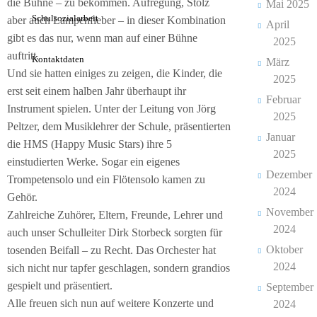
die Bühne – zu bekommen. Aufregung, Stolz
Mai 2025
in
Schulsozialarbeit
aber auch Lampenfieber – in dieser Kombination
April
Bildern
gibt es das nur, wenn man auf einer Bühne
2025
auftritt.
Kontaktdaten
Schulverein
März
Und sie hatten einiges zu zeigen, die Kinder, die
2025
erst seit einem halben Jahr überhaupt ihr
Aktuelles
Februar
Instrument spielen. Unter der Leitung von Jörg
2025
Newsticker
Peltzer, dem Musiklehrer der Schule, präsentierten
Januar
die HMS (Happy Music Stars) ihre 5
2025
Stundenplan
einstudierten Werke. Sogar ein eigenes
Dezember
Trompetensolo und ein Flötensolo kamen zu
Kalender
2024
Gehör.
November
Zahlreiche Zuhörer, Eltern, Freunde, Lehrer und
Aktuelle
2024
auch unser Schulleiter Dirk Storbeck sorgten für
Veranstaltungen
Oktober
tosenden Beifall – zu Recht. Das Orchester hat
2024
sich nicht nur tapfer geschlagen, sondern grandios
Grundschule
gespielt und präsentiert.
September
Das
Alle freuen sich nun auf weitere Konzerte und
2024