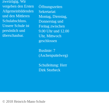
zweizügig. Wir
vergeben den Ersten
Öffnungszeiten
MINT
Allgemeinbildenden
Sekretariat:
und den Mittleren
Montag, Dienstag,
Das
Schulabschluss.
Donnerstag und
Unsere Schule ist
Freitag zwischen
Konzept
persönlich und
9.00 Uhr und 12.00
überschaubar.
Uhr, Mittwoch
News
geschlossen
Angebote
Buslinie: 7
(Aschenputtelweg)
Mensa
Schulleitung: Herr
Dirk Storbeck
Lounge
Offener
Ganztag
Schulsanitätsdienst
© 2018 Heinrich-Mann-Schule
Berufsberatung –