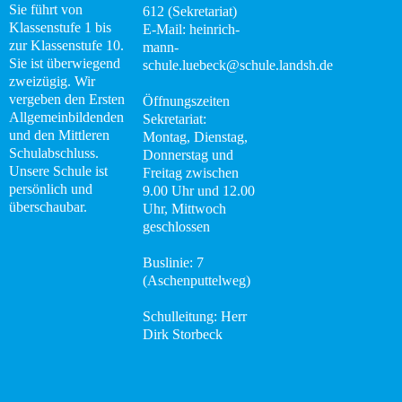
Sie führt von
612 (Sekretariat)
Klassenstufe 1 bis
Wissenswertes
E-Mail: heinrich-
zur Klassenstufe 10.
mann-
Sie ist überwiegend
schule.luebeck@schule.landsh.de
Das
zweizügig. Wir
Konzept
vergeben den Ersten
Öffnungszeiten
Allgemeinbildenden
Sekretariat:
Fachcurricula
und den Mittleren
Montag, Dienstag,
Schulabschluss.
Donnerstag und
Unsere Schule ist
Digitale
Freitag zwischen
persönlich und
9.00 Uhr und 12.00
Schule
überschaubar.
Uhr, Mittwoch
geschlossen
Flex-
Klassen
Buslinie: 7
(Aschenputtelweg)
Abschlüsse
Schulleitung: Herr
Dirk Storbeck
Podcast
DaZ-
Zentrum