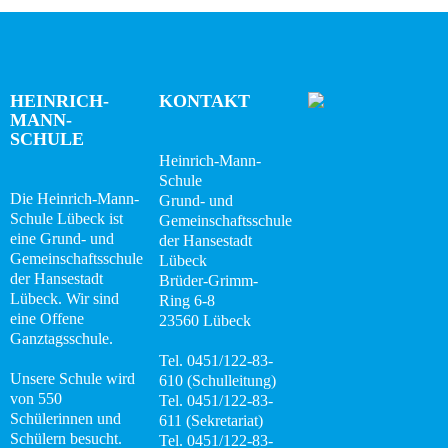
Team
t
u
e
Wissenswertes
n
n
,
i
Das
HEINRICH-
KONTAKT
N
Konzept
MANN-
2
a
SCHULE
0
v
Heinrich-Mann-
Fachcurricula
Schule
i
2
Die Heinrich-Mann-
Grund- und
Internet
g
Schule Lübeck ist
Gemeinschaftsschule
6
ABC
a
eine Grund- und
der Hansestadt
Gemeinschaftsschule
Lübeck
t
Integration
der Hansestadt
Brüder-Grimm-
i
Lübeck. Wir sind
Ring 6-8
o
eine Offene
Schulminis
23560 Lübeck
Ganztagsschule.
n
Tel. 0451/122-83-
Gemeinschaftsschule
Unsere Schule wird
610 (Schulleitung)
von 550
Tel. 0451/122-83-
Das
Schülerinnen und
611 (Sekretariat)
Team
Schülern besucht.
Tel. 0451/122-83-