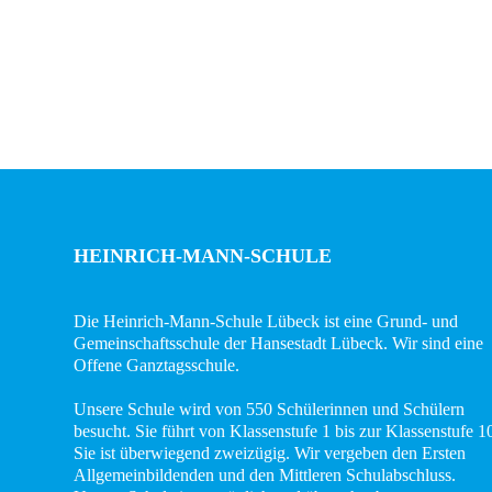
Team
Wissenswertes
Das
Konzept
Fachcurricula
Internet
ABC
HEINRICH-MANN-SCHULE
Integration
Die Heinrich-Mann-Schule Lübeck ist eine Grund- und
Gemeinschaftsschule der Hansestadt Lübeck. Wir sind eine
Schulminis
Offene Ganztagsschule.
Gemeinschaftsschule
Unsere Schule wird von 550 Schülerinnen und Schülern
besucht. Sie führt von Klassenstufe 1 bis zur Klassenstufe 1
Das
Sie ist überwiegend zweizügig. Wir vergeben den Ersten
Allgemeinbildenden und den Mittleren Schulabschluss.
Team