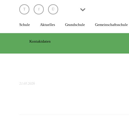
Schule
Schule
Aktuelles
Grundschule
Gemeinschaftsschule
Unsere
Grundsätze
Kontaktdaten
Das
Leitungsteam
Die
Lehrkräfte
21.05.2026
Die
Schülervertretung
Elternarbeit
Die
Schule