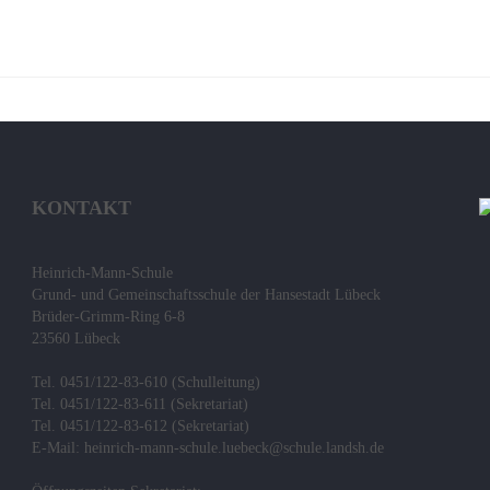
KONTAKT
Heinrich-Mann-Schule
Grund- und Gemeinschaftsschule der Hansestadt Lübeck
Brüder-Grimm-Ring 6-8
23560 Lübeck
Tel. 0451/122-83-610 (Schulleitung)
Tel. 0451/122-83-611 (Sekretariat)
Tel. 0451/122-83-612 (Sekretariat)
E-Mail: heinrich-mann-schule.luebeck@schule.landsh.de