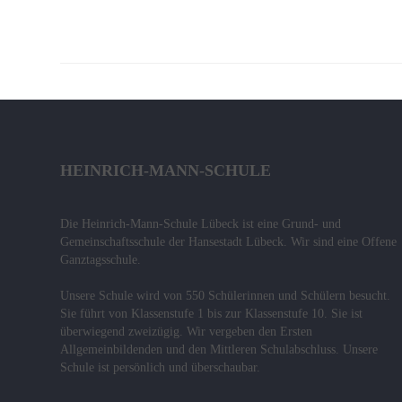
Das
Konzept
Fachcurricula
Internet
ABC
Integration
HEINRICH-MANN-SCHULE
Schulminis
Die Heinrich-Mann-Schule Lübeck ist eine Grund- und
Gemeinschaftsschule
Gemeinschaftsschule der Hansestadt Lübeck. Wir sind eine Offene
Ganztagsschule.
Das
Unsere Schule wird von 550 Schülerinnen und Schülern besucht.
Team
Sie führt von Klassenstufe 1 bis zur Klassenstufe 10. Sie ist
überwiegend zweizügig. Wir vergeben den Ersten
Wissenswertes
Allgemeinbildenden und den Mittleren Schulabschluss. Unsere
Schule ist persönlich und überschaubar.
Das
Konzept