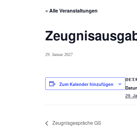
Bildern
« Alle Veranstaltungen
Schulverein
Aktuelles
Zeugnisausga
Newsticker
Stundenplan
29. Januar 2027
Kalender
Aktuelle
DETA
Zum Kalender hinzufügen
Veranstaltungen
Datu
29. J
Grundschule
Das
Team
Zeugnisgespräche GS
Wissenswertes