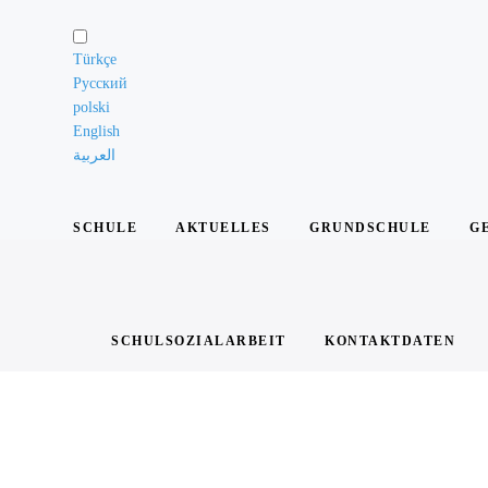
Schule
Türkçe
Русский
Unsere
polski
Grundsätze
English
العربية
Das
Leitungsteam
SCHULE
AKTUELLES
GRUNDSCHULE
G
Die
Lehrkräfte
Die
Schülervertretung
SCHULSOZIALARBEIT
KONTAKTDATEN
Elternarbeit
Die
Schule
in