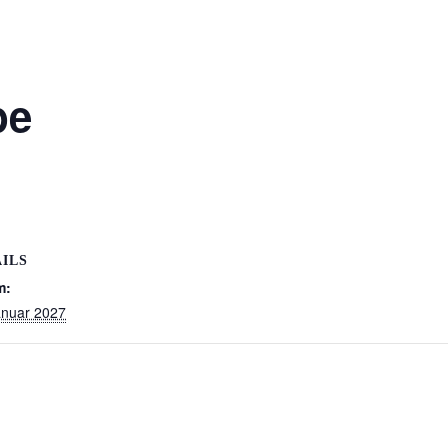
be
ILS
m:
anuar 2027