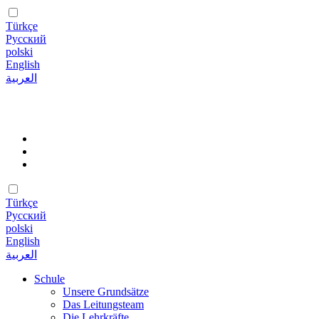
Türkçe
Русский
polski
English
العربية
Türkçe
Русский
polski
English
العربية
Schule
Unsere Grundsätze
Das Leitungsteam
Die Lehrkräfte