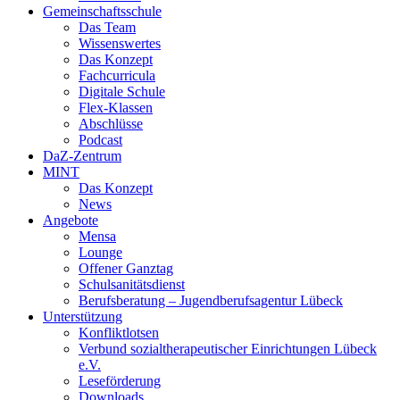
Gemeinschaftsschule
Das Team
Wissenswertes
Das Konzept
Fachcurricula
Digitale Schule
Flex-Klassen
Abschlüsse
Podcast
DaZ-Zentrum
MINT
Das Konzept
News
Angebote
Mensa
Lounge
Offener Ganztag
Schulsanitätsdienst
Berufsberatung – Jugendberufsagentur Lübeck
Unterstützung
Konfliktlotsen
Verbund sozialtherapeutischer Einrichtungen Lübeck
e.V.
Leseförderung
Downloads