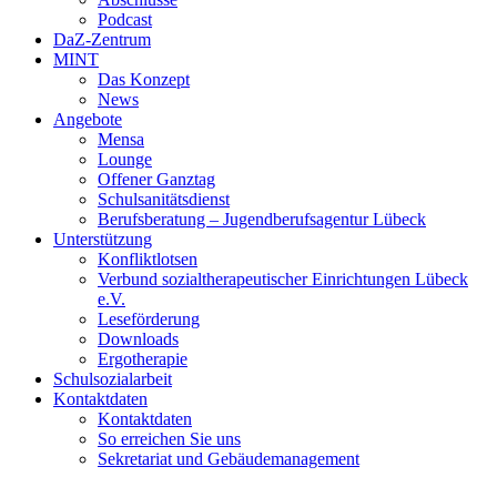
Podcast
DaZ-Zentrum
MINT
Das Konzept
News
Angebote
Mensa
Lounge
Offener Ganztag
Schulsanitätsdienst
Berufsberatung – Jugendberufsagentur Lübeck
Unterstützung
Konfliktlotsen
Verbund sozialtherapeutischer Einrichtungen Lübeck
e.V.
Leseförderung
Downloads
Ergotherapie
Schulsozialarbeit
Kontaktdaten
Kontaktdaten
So erreichen Sie uns
Sekretariat und Gebäudemanagement