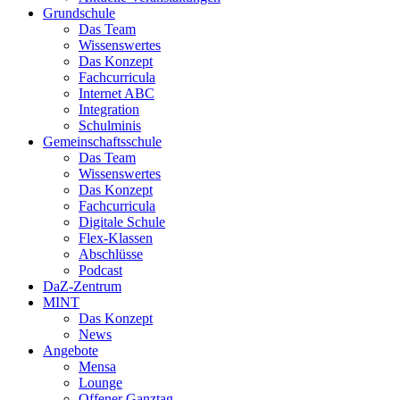
Grundschule
Das Team
Wissenswertes
Das Konzept
Fachcurricula
Internet ABC
Integration
Schulminis
Gemeinschaftsschule
Das Team
Wissenswertes
Das Konzept
Fachcurricula
Digitale Schule
Flex-Klassen
Abschlüsse
Podcast
DaZ-Zentrum
MINT
Das Konzept
News
Angebote
Mensa
Lounge
Offener Ganztag