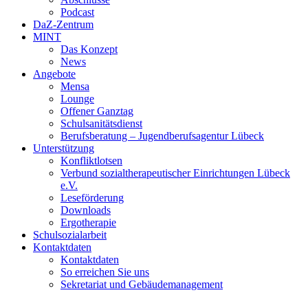
Podcast
DaZ-Zentrum
MINT
Das Konzept
News
Angebote
Mensa
Lounge
Offener Ganztag
Schulsanitätsdienst
Berufsberatung – Jugendberufsagentur Lübeck
Unterstützung
Konfliktlotsen
Verbund sozialtherapeutischer Einrichtungen Lübeck
e.V.
Leseförderung
Downloads
Ergotherapie
Schulsozialarbeit
Kontaktdaten
Kontaktdaten
So erreichen Sie uns
Sekretariat und Gebäudemanagement