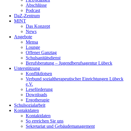
Abschlüsse
Podcast
DaZ-Zentrum
MINT
Das Konzept
News
Angebote
Mensa
Lounge
Offener Ganztag
Schulsanitätsdienst
Berufsberatung – Jugendberufsagentur Lübeck
Unterstützung
Konfliktlotsen
Verbund sozialtherapeutischer Einrichtungen Lübeck
e.V.
Leseförderung
Downloads
Ergotherapie
Schulsozialarbeit
Kontaktdaten
Kontaktdaten
So erreichen Sie uns
Sekretariat und Gebäudemanagement