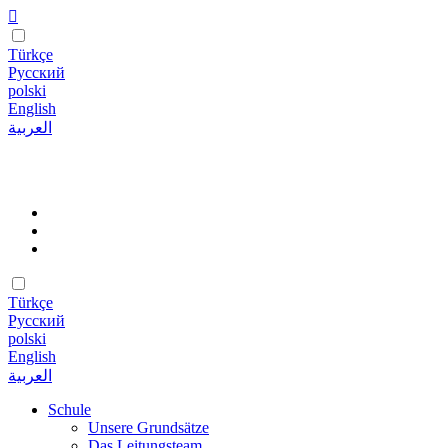
Türkçe
Русский
polski
English
العربية
Türkçe
Русский
polski
English
العربية
Schule
Unsere Grundsätze
Das Leitungsteam