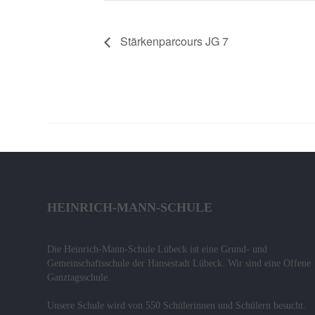
Das
Konzept
Stärkenparcours JG 7
Fachcurricula
Internet
ABC
Integration
Schulminis
Gemeinschaftsschule
HEINRICH-MANN-SCHULE
Das
Team
Die Heinrich-Mann-Schule Lübeck ist eine Grund- und
Wissenswertes
Gemeinschaftsschule der Hansestadt Lübeck. Wir sind eine Offene
Ganztagsschule.
Das
Unsere Schule wird von 550 Schülerinnen und Schülern besucht.
Konzept