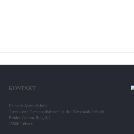
KONTAKT
Heinrich-Mann-Schule
Grund- und Gemeinschaftsschule der Hansestadt Lübeck
Brüder-Grimm-Ring 6-8
23560 Lübeck