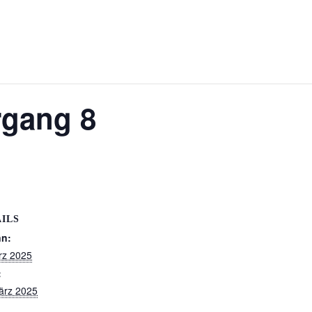
rgang 8
ILS
nn:
rz 2025
:
ärz 2025