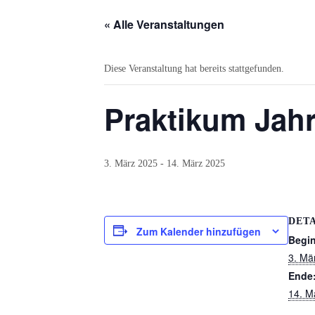
Bildern
« Alle Veranstaltungen
Schulverein
Aktuelles
Diese Veranstaltung hat bereits stattgefunden.
Newsticker
Praktikum Jah
Stundenplan
Kalender
3. März 2025
-
14. März 2025
Aktuelle
Veranstaltungen
DETA
Grundschule
Zum Kalender hinzufügen
Begi
Das
3. Mä
Team
Ende
14. M
Wissenswertes