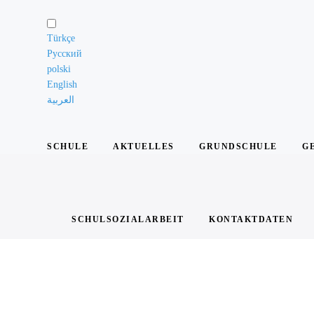
Schule
Türkçe
Русский
Unsere
polski
Grundsätze
English
العربية
Das
Leitungsteam
SCHULE
AKTUELLES
GRUNDSCHULE
G
Die
Lehrkräfte
Die
Schülervertretung
SCHULSOZIALARBEIT
KONTAKTDATEN
Elternarbeit
Die
Schule
in