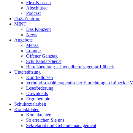
Flex-Klassen
Abschlüsse
Podcast
DaZ-Zentrum
MINT
Das Konzept
News
Angebote
Mensa
Lounge
Offener Ganztag
Schulsanitätsdienst
Berufsberatung – Jugendberufsagentur Lübeck
Unterstützung
Konfliktlotsen
Verbund sozialtherapeutischer Einrichtungen Lübeck e.V
Leseförderung
Downloads
Ergotherapie
Schulsozialarbeit
Kontaktdaten
Kontaktdaten
So erreichen Sie uns
Sekretariat und Gebäudemanagement