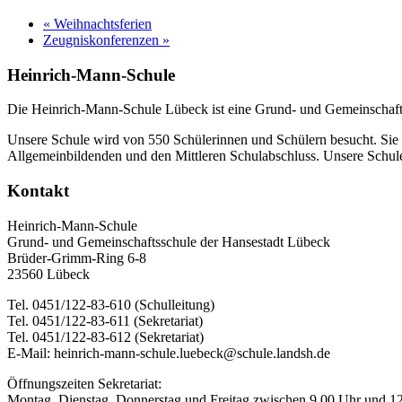
«
Weihnachtsferien
Zeugniskonferenzen
»
Heinrich-Mann-Schule
Die Heinrich-Mann-Schule Lübeck ist eine Grund- und Gemeinschafts
Unsere Schule wird von 550 Schülerinnen und Schülern besucht. Sie f
Allgemeinbildenden und den Mittleren Schulabschluss. Unsere Schule 
Kontakt
Heinrich-Mann-Schule
Grund- und Gemeinschaftsschule der Hansestadt Lübeck
Brüder-Grimm-Ring 6-8
23560 Lübeck
Tel. 0451/122-83-610 (Schulleitung)
Tel. 0451/122-83-611 (Sekretariat)
Tel. 0451/122-83-612 (Sekretariat)
E-Mail: heinrich-mann-schule.luebeck@schule.landsh.de
Öffnungszeiten Sekretariat:
Montag, Dienstag, Donnerstag und Freitag zwischen 9.00 Uhr und 1