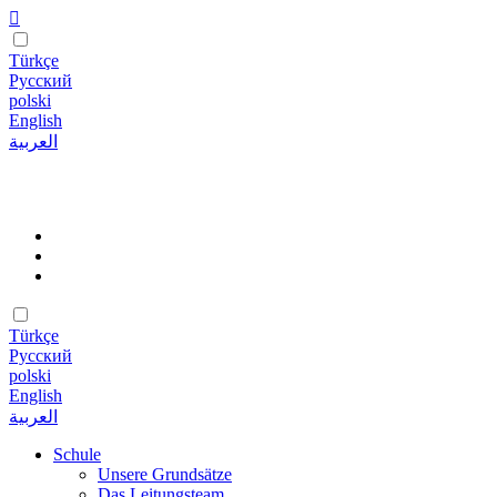
Türkçe
Русский
polski
English
العربية
Türkçe
Русский
polski
English
العربية
Schule
Unsere Grundsätze
Das Leitungsteam