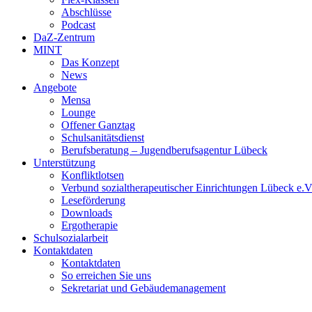
Abschlüsse
Podcast
DaZ-Zentrum
MINT
Das Konzept
News
Angebote
Mensa
Lounge
Offener Ganztag
Schulsanitätsdienst
Berufsberatung – Jugendberufsagentur Lübeck
Unterstützung
Konfliktlotsen
Verbund sozialtherapeutischer Einrichtungen Lübeck e.V
Leseförderung
Downloads
Ergotherapie
Schulsozialarbeit
Kontaktdaten
Kontaktdaten
So erreichen Sie uns
Sekretariat und Gebäudemanagement