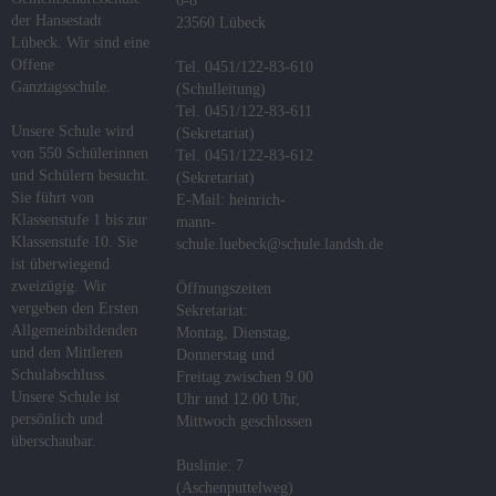
6-8
der Hansestadt
23560 Lübeck
Fachcurricula
Lübeck. Wir sind eine
Offene
Tel. 0451/122-83-610
Digitale
Ganztagsschule.
(Schulleitung)
Schule
Tel. 0451/122-83-611
Unsere Schule wird
(Sekretariat)
Flex-
von 550 Schülerinnen
Tel. 0451/122-83-612
Klassen
und Schülern besucht.
(Sekretariat)
Sie führt von
E-Mail: heinrich-
Abschlüsse
Klassenstufe 1 bis zur
mann-
Klassenstufe 10. Sie
schule.luebeck@schule.landsh.de
ist überwiegend
Podcast
zweizügig. Wir
Öffnungszeiten
vergeben den Ersten
Sekretariat:
DaZ-
Allgemeinbildenden
Montag, Dienstag,
Zentrum
und den Mittleren
Donnerstag und
Schulabschluss.
Freitag zwischen 9.00
MINT
Unsere Schule ist
Uhr und 12.00 Uhr,
persönlich und
Mittwoch geschlossen
Das
überschaubar.
Konzept
Buslinie: 7
(Aschenputtelweg)