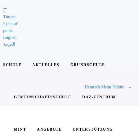
Schule
Türkçe
Русский
Unsere
polski
Grundsätze
English
العربية
Das
Leitungsteam
SCHULE
AKTUELLES
GRUNDSCHULE
Die
Lehrkräfte
Heinrich Mann Schule
Die
Schülervertretung
GEMEINSCHAFTSSCHULE
DAZ-ZENTRUM
Elternarbeit
Die
Schule
MINT
ANGEBOTE
UNTERSTÜTZUNG
in