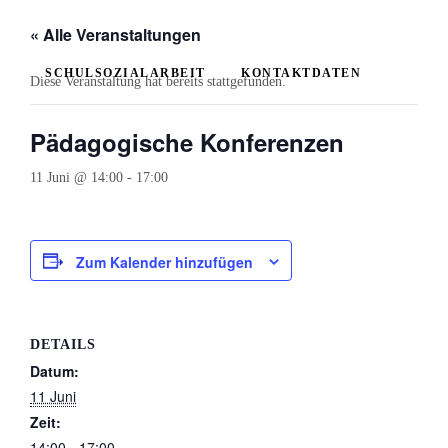
Bildern
« Alle Veranstaltungen
Schulverein
SCHULSOZIALARBEIT
KONTAKTDATEN
Diese Veranstaltung hat bereits stattgefunden.
Aktuelles
Newsticker
Pädagogische Konferenzen
Stundenplan
11 Juni @ 14:00
-
17:00
Kalender
Aktuelle
Zum Kalender hinzufügen
Veranstaltungen
Grundschule
DETAILS
Das
Datum:
Team
11 Juni
Zeit:
Wissenswertes
14:00 - 17:00