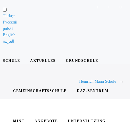
Schule
Türkçe
Русский
Unsere
polski
Grundsätze
English
العربية
Das
Leitungsteam
SCHULE
AKTUELLES
GRUNDSCHULE
Die
Lehrkräfte
Heinrich Mann Schule
Die
Schülervertretung
GEMEINSCHAFTSSCHULE
DAZ-ZENTRUM
Elternarbeit
Die
Schule
MINT
ANGEBOTE
UNTERSTÜTZUNG
in