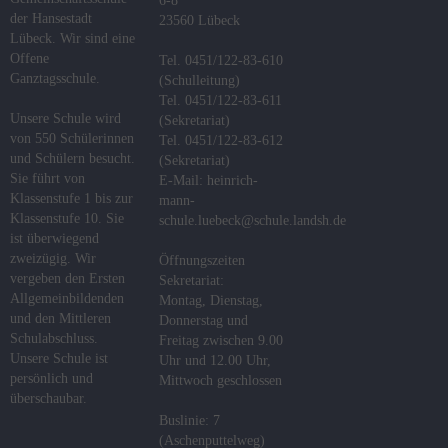
6-8
der Hansestadt
23560 Lübeck
Fachcurricula
Lübeck. Wir sind eine
Offene
Tel. 0451/122-83-610
Digitale
Ganztagsschule.
(Schulleitung)
Schule
Tel. 0451/122-83-611
Unsere Schule wird
(Sekretariat)
Flex-
von 550 Schülerinnen
Tel. 0451/122-83-612
Klassen
und Schülern besucht.
(Sekretariat)
Sie führt von
E-Mail: heinrich-
Abschlüsse
Klassenstufe 1 bis zur
mann-
Klassenstufe 10. Sie
schule.luebeck@schule.landsh.de
ist überwiegend
Podcast
zweizügig. Wir
Öffnungszeiten
vergeben den Ersten
Sekretariat:
DaZ-
Allgemeinbildenden
Montag, Dienstag,
Zentrum
und den Mittleren
Donnerstag und
Schulabschluss.
Freitag zwischen 9.00
MINT
Unsere Schule ist
Uhr und 12.00 Uhr,
persönlich und
Mittwoch geschlossen
Das
überschaubar.
Konzept
Buslinie: 7
(Aschenputtelweg)