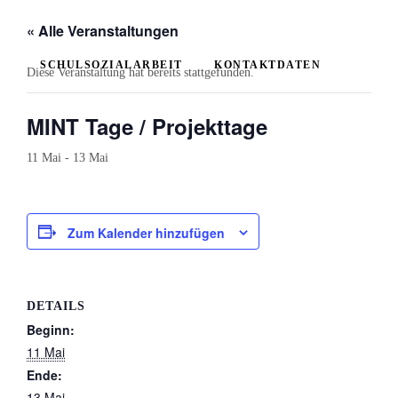
Bildern
« Alle Veranstaltungen
Schulverein
SCHULSOZIALARBEIT
KONTAKTDATEN
Diese Veranstaltung hat bereits stattgefunden.
Aktuelles
Newsticker
MINT Tage / Projekttage
Stundenplan
11 Mai
-
13 Mai
Kalender
Aktuelle
Zum Kalender hinzufügen
Veranstaltungen
Grundschule
DETAILS
Das
Beginn:
Team
11 Mai
Ende:
Wissenswertes
13 Mai