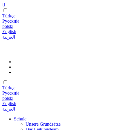
Türkçe
Русский
polski
English
العربية
Türkçe
Русский
polski
English
العربية
Schule
Unsere Grundsätze
Das Leitungsteam