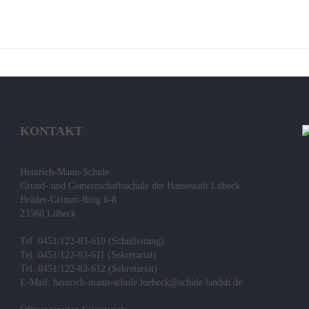
KONTAKT
Heinrich-Mann-Schule
Grund- und Gemeinschaftsschule der Hansestadt Lübeck
Brüder-Grimm-Ring 6-8
23560 Lübeck
Tel. 0451/122-83-610 (Schulleitung)
Tel. 0451/122-83-611 (Sekretariat)
Tel. 0451/122-83-612 (Sekretariat)
E-Mail: heinrich-mann-schule.luebeck@schule.landsh.de