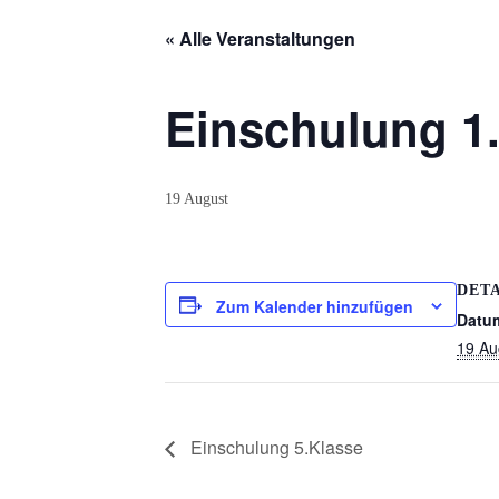
Bildern
« Alle Veranstaltungen
Schulverein
Aktuelles
Einschulung 1
Newsticker
Stundenplan
19 August
Kalender
Aktuelle
DETA
Zum Kalender hinzufügen
Veranstaltungen
Datu
19 Au
Grundschule
Das
Team
Einschulung 5.Klasse
Wissenswertes