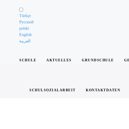
Schule
Türkçe
Русский
Unsere
polski
Grundsätze
English
العربية
Das
Leitungsteam
SCHULE
AKTUELLES
GRUNDSCHULE
G
Die
Lehrkräfte
Die
Schülervertretung
SCHULSOZIALARBEIT
KONTAKTDATEN
Elternarbeit
Die
Schule
in