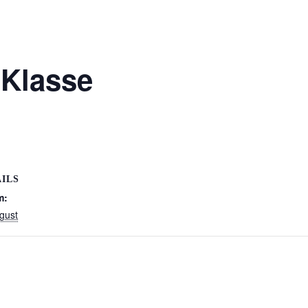
.Klasse
ILS
m:
gust