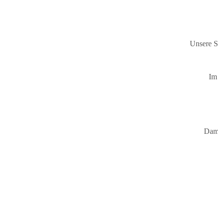
Unsere S
Im
Dami