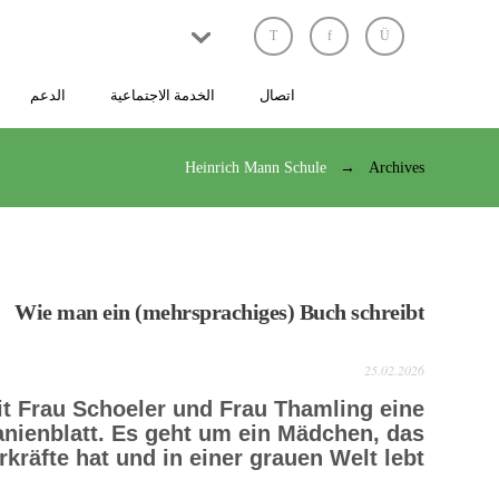
اتصال
الخدمة الاجتماعية
الدعم
Heinrich Mann Schule
Archives
Wie man ein (mehrsprachiges) Buch schreibt
25.02.2026
it Frau Schoeler und Frau Thamling eine
anienblatt. Es geht um ein Mädchen, das
kräfte hat und in einer grauen Welt lebt.