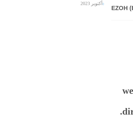
أكتوبر 2023
EZOH (E
we
di