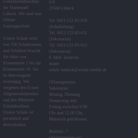
Gemeinschaftsschule
6-8
g
der Hansestadt
23560 Lübeck
e
Lübeck. Wir sind eine
Offene
Tel. 0451/122-83-610
z
Ganztagsschule.
(Schulleitung)
i
Tel. 0451/122-83-611
n
Unsere Schule wird
(Sekretariat)
von 550 Schülerinnen
m
Tel. 0451/122-83-612
und Schülern besucht.
(Sekretariat)
e
Sie führt von
E-Mail: heinrich-
Klassenstufe 1 bis zur
mann-
Klassenstufe 10. Sie
schule.luebeck@schule.landsh.de
ist überwiegend
zweizügig. Wir
Öffnungszeiten
vergeben den Ersten
Sekretariat:
Allgemeinbildenden
Montag, Dienstag,
und den Mittleren
Donnerstag und
Schulabschluss.
Freitag zwischen 9.00
Unsere Schule ist
Uhr und 12.00 Uhr,
persönlich und
Mittwoch geschlossen
überschaubar.
Buslinie: 7
(Aschenputtelweg)