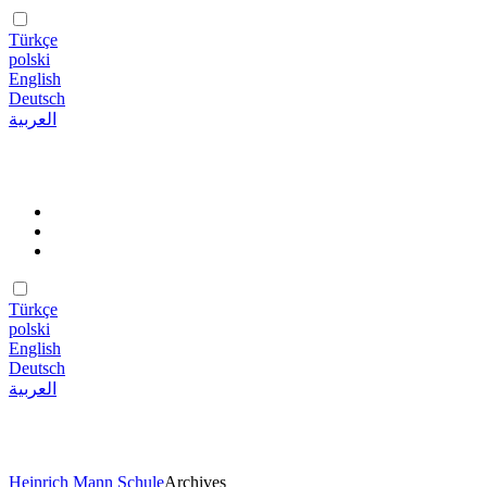
Türkçe
polski
English
Deutsch
العربية
Türkçe
polski
English
Deutsch
العربية
Heinrich Mann Schule
Archives