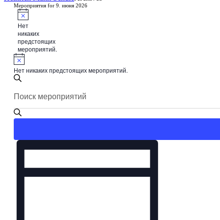
Мероприятия for 9. июня 2026
Заметка
Нет
никаких
предстоящих
мероприятий.
Заметка
Нет никаких предстоящих мероприятий.
Поиск
Введите
Поиск
и
ключевое
просмотр
слово.
Поиск
Мероприятия
Мероприятия
навигации
по
ключевому
Мероприятие
слову.
просмотров
навигации