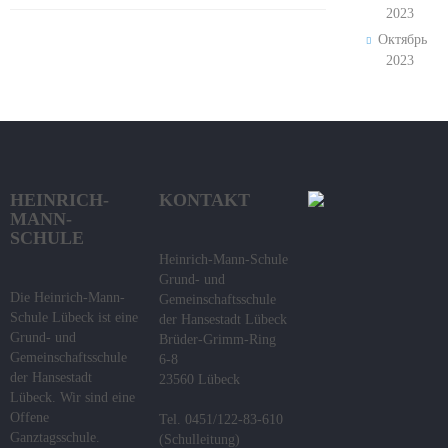
2023
Октябрь
2023
HEINRICH-
KONTAKT
MANN-
SCHULE
Heinrich-Mann-Schule
Grund- und
Die Heinrich-Mann-
Gemeinschaftsschule
Schule Lübeck ist eine
der Hansestadt Lübeck
Grund- und
Brüder-Grimm-Ring
Gemeinschaftsschule
6-8
der Hansestadt
23560 Lübeck
Lübeck. Wir sind eine
Offene
Tel. 0451/122-83-610
Ganztagsschule.
(Schulleitung)