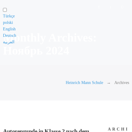
Türkçe
polski
English
Monthly Archives:
Deutsch
العربية
Ноябрь 2024
Heinrich Mann Schule
Archives
ARCHI
Autorenrunde in Klasse 2 nach dem