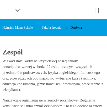
Heinrich Mann Schule
Szkoła średnia
Drużyna
Zespół
W skład stałej kadry nauczycielskiej naszej szkoły
ponadpodstawowej wchodzi 27 osób, uczących wszystkich
przedmiotów podstawowych, języka angielskiego i francuskiego
oraz prowadzących obowiązkowo wybierane kursy (technika,
edukacja konsumenta, język francuski, informatyka, prace ręczne z
tekstyliami).
Nauczyciele organizują się w zespoły rocznikowe. Regularne
konsultacje są i tutaj czymś oczywistym. Do tego dochodzą cztery