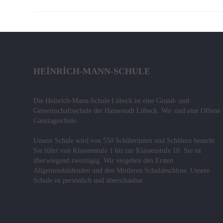
HEINRICH-MANN-SCHULE
Die Heinrich-Mann-Schule Lübeck ist eine Grund- und
Gemeinschaftsschule der Hansestadt Lübeck. Wir sind eine Offene
Ganztagsschule.
Unsere Schule wird von 550 Schülerinnen und Schülern besucht.
Sie führt von Klassenstufe 1 bis zur Klassenstufe 10. Sie ist
überwiegend zweizügig. Wir vergeben den Ersten
Allgemeinbildenden und den Mittleren Schulabschluss. Unsere
Schule ist persönlich und überschaubar.