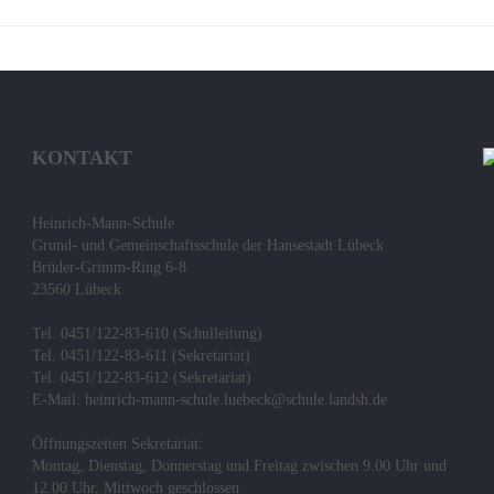
KONTAKT
Heinrich-Mann-Schule
Grund- und Gemeinschaftsschule der Hansestadt Lübeck
Brüder-Grimm-Ring 6-8
23560 Lübeck
Tel. 0451/122-83-610 (Schulleitung)
Tel. 0451/122-83-611 (Sekretariat)
Tel. 0451/122-83-612 (Sekretariat)
E-Mail: heinrich-mann-schule.luebeck@schule.landsh.de
Öffnungszeiten Sekretariat:
Montag, Dienstag, Donnerstag und Freitag zwischen 9.00 Uhr und
12.00 Uhr, Mittwoch geschlossen