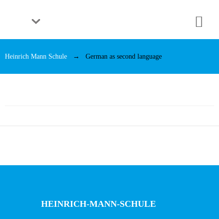
Heinrich Mann Schule
German as second language
HEINRICH-MANN-SCHULE